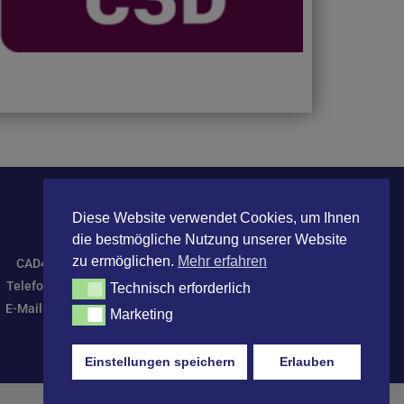
Diese Website verwendet Cookies, um Ihnen
die bestmögliche Nutzung unserer Website
zu ermöglichen.
Mehr erfahren
CAD4build Systemhaus
Telefon: +497572 7629970
Technisch erforderlich
Technisch erforderlich
E-Mail: Info@CAD4build.de
Marketing
Marketing
Einstellungen speichern
Erlauben
Impressum
Datenschutz
Home