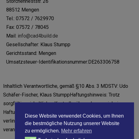
Storchenneststr. 26
88512 Mengen
Tel.: 07572 / 7629970
Fax: 07572 / 78045
Mail:
info@cad4build.de
Gesellschafter:
Klaus Stumpp
Gerichtsstand: Mengen
Umsatzsteuer-Identifikationsnummer:
DE263306758
Inhaltlich Verantwortliche, gemäß §10 Abs. 3 MDSTV: Udo
Schäfer-Fischer, Klaus Stumpp
Haftungshinweis:
Trotz
sorgfältiger inhaltlicher Kontrolle, übernehmen wir keine
Haftung für die Inhalte externer Links.
Für den Inhalt der
Diese Website verwendet Cookies, um Ihnen
verlinkten Seiten sind ausschließlich deren Betreiber
die bestmögliche Nutzung unserer Website
verantwortlich.
Unsere AGB`s finden Sie hier:
zu ermöglichen.
Mehr erfahren