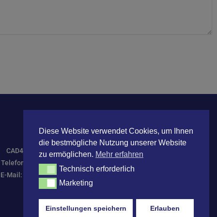
Diese Website verwendet Cookies, um Ihnen
die bestmögliche Nutzung unserer Website
CAD4build Systemhaus
zu ermöglichen.
Mehr erfahren
Telefon: +497572 7629970
Technisch erforderlich
Technisch erforderlich
E-Mail: Info@CAD4build.de
Marketing
Marketing
Einstellungen speichern
Erlauben